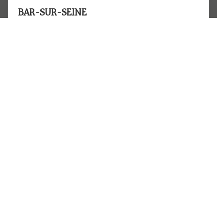
BAR-SUR-SEINE
4 Grande Rue de la Résistance
De 10h00 à 12h00, le 1er mercredi du mois sauf en
juillet et en août.
Uniquement sur rendez-vous pris au 03 25 73 42 05
ROMILLY-SUR-SEINE
Maison de la Justice
9 rue de l’Union
De 14h15 à 17h00 les 1er et 3è mardi du mois sauf en
juillet et en août.