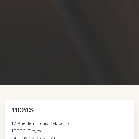
TROYES
17 Rue Jean Louis Delaporte
10000 Troyes
Tel : 02 35 72 58 50