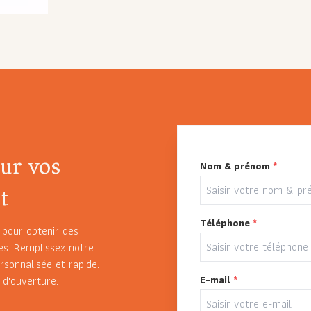
ur vos
Nom & prénom
*
t
Téléphone
*
 pour obtenir des
es. Remplissez notre
rsonnalisée et rapide.
E-mail
*
 d'ouverture.