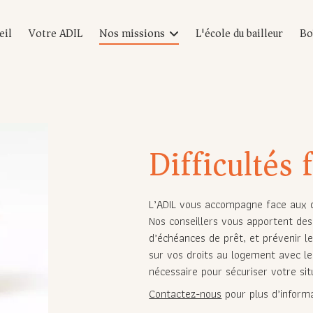
eil
Votre ADIL
Nos missions
L'école du bailleur
Bo
Location
Accession à la propriété
Copropriété
Difficultés 
Qualité de l'habitat
Urbanisme
Travaux
L’ADIL vous accompagne face aux di
Nos conseillers vous apportent des
Difficultés financières
d’échéances de prêt, et prévenir 
Fiscalité
sur vos droits au logement avec le
nécessaire pour sécuriser votre sit
Assurances
Contactez-nous
pour plus d’informa