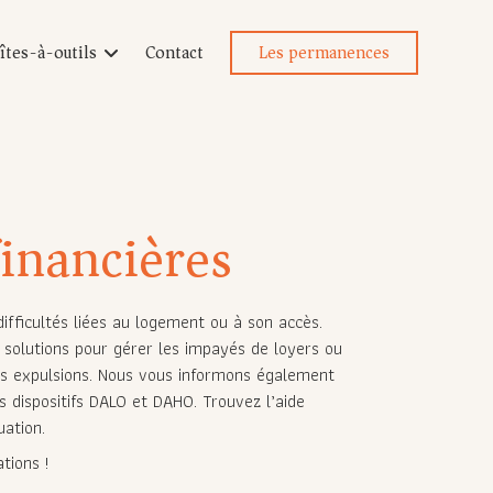
îtes-à-outils
Contact
Les permanences
Lettres type
Mémo check-lists
Révision IRL/Loyer
financières
Plus-value
Investissement locatif
Votre prêt à taux zéro
fficultés liées au logement ou à son accès.
 solutions pour gérer les impayés de loyers ou
Guides
les expulsions. Nous vous informons également
Enquêtes
s dispositifs DALO et DAHO. Trouvez l’aide
uation.
tions !