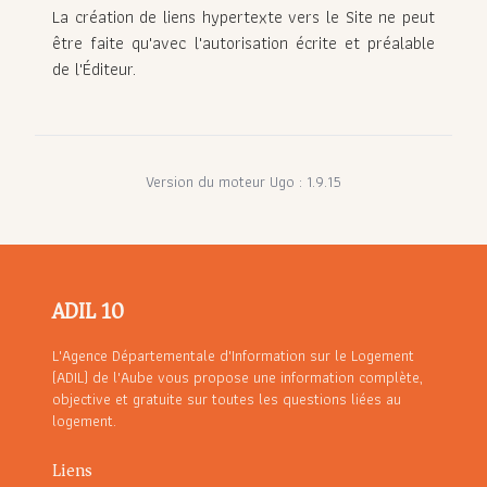
La création de liens hypertexte vers le Site ne peut
être faite qu'avec l'autorisation écrite et préalable
de l'Éditeur.
Version du moteur Ugo : 1.9.15
ADIL 10
L'Agence Départementale d'Information sur le Logement
(ADIL) de l'Aube vous propose une information complète,
objective et gratuite sur toutes les questions liées au
logement.
Liens